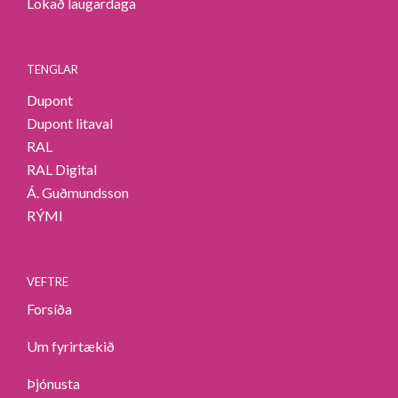
Lokað laugardaga
TENGLAR
Dupont
Dupont litaval
RAL
RAL Digital
Á. Guðmundsson
RÝMI
VEFTRÉ
Forsíða
Um fyrirtækið
Þjónusta