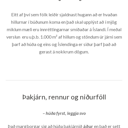
Eitt af því sem fólk leiðir sjaldnast hugann að er hvaðan
hillurnar í búðunum koma en það skal upplýst að í mjög
miklum mæli eru innréttingarnar smíðaðar á Íslandi. Í meðal
verslun eru u.þ.b. 1.000 m² af hillum og stöndum úr járni sem
þarf að húða og eins og Íslendinga er siður þarf það að
gerast á nokkrum dögum.
Þakjárn, rennur og niðurföll
– húða fyrst, leggja svo
Það margborgar sig að húða þakjárnið
áður
en það er sett