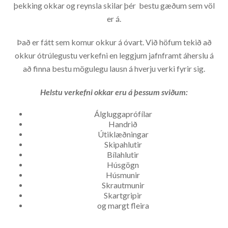
þekking okkar og reynsla skilar þér bestu gæðum sem völ
er á.
Það er fátt sem komur okkur á óvart. Við höfum tekið að
okkur ótrúlegustu verkefni en leggjum jafnframt áherslu á
að finna bestu mögulegu lausn á hverju verki fyrir sig.
Helstu verkefni okkar eru á þessum sviðum:
Álgluggaprófílar
Handrið
Útiklæðningar
Skipahlutir
Bílahlutir
Húsgögn
Húsmunir
Skrautmunir
Skartgripir
og margt fleira