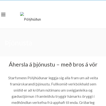
Þjónusta
Áhersla á þjónustu – með bros á vör
Starfsmenn Pólýhúðunar leggja sig alla fram um að veita
framúrskarandi þjónustu. Fullkomið verkbókhald sem
sniðið er að kröfum nútímans um sveigjanleika og
gæðastjórnun í framleiðslu tryggir hámarks öryggi í
meðhöndlun verkefna frá upphafi til enda. Gríðarleg