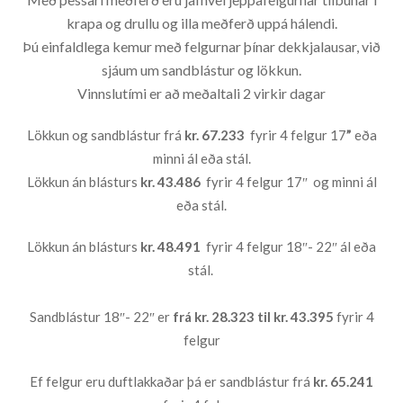
krapa og drullu og illa meðferð uppá hálendi.
Þú einfaldlega kemur með felgurnar þínar dekkjalausar, við
sjáum um sandblástur og lökkun.
Vinnslutími er að meðaltali 2 virkir dagar
Lökkun og sandblástur frá
kr. 67.233
fyrir 4 felgur 17
”
eða
minni ál eða stál.
Lökkun án blásturs
kr. 43.486
fyrir 4 felgur 17″ og minni ál
eða stál.
Lökkun án blásturs
kr. 48.491
fyrir 4 felgur 18″- 22″ ál eða
stál.
Sandblástur 18″- 22″ er
frá kr. 28.323
til kr. 43.395
fyrir 4
felgur
Ef felgur eru duftlakkaðar þá er sandblástur frá
kr. 65.241