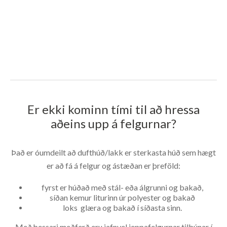
Er ekki kominn tími til að hressa
aðeins upp á felgurnar?
Það er óumdeilt að dufthúð/lakk er sterkasta húð sem hægt
er að fá á felgur og ástæðan er þreföld:
fyrst er húðað með stál- eða álgrunni og bakað,
síðan kemur liturinn úr polyester og bakað
loks glæra og bakað í síðasta sinn.
Með þessari meðferð eru jafnvel jeppafelgurnar tilbúnar í