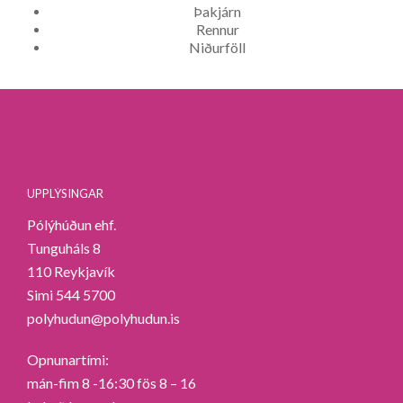
Þakjárn
Rennur
Niðurföll
UPPLÝSINGAR
Pólýhúðun ehf.
Tunguháls 8
110 Reykjavík
Simi 544 5700
polyhudun@polyhudun.is
Opnunartími:
mán-fim 8 -16:30 fös 8 – 16