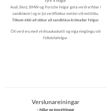
fyrir 4 felgur
Audi, Benz, BMW og Porsche felgur geta verið erfiðar í
sandblæstri og er þá verðflokkur metinn við móttöku.
Tökum ekki að okkur að sandblása krómaðar felgur
.
Öll verð eru með virðisaukaskatti og eiga eingöngu við
fólksbílafelgur.
Verslunareiningar
– hillur og innréttingar