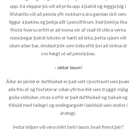
upp. Þá sleppur þú við að príla upp á þakið og leggja þig í
lífshættu við að pensla yfir nokkurra ára gamlan skít sem
liggur á þakinu og þekja allt í pensilförum. Það þekkja líka
flestir hversu erfitt er að koma sér af stað til slíkra verka
núna þegar þakið loksins er hætt að leka, þetta sjáum við
útum allan bæ, ómáluð þök sem bíða eftir því að skítna út
svo hægt sé að pensla þau.
– okkar lausn!
Áður en járnið er dufthúðað er það sett í þvottavél sem þvær
alla fitu af og fosfaterar síðan yfirborðið sem tryggir mjög
góða viðloðun, strax á eftir er það dufthúðað og bakað og
tilbúið með fallegri og endingargóðri lakkhúð sem endist í
áratugi.
Þetta teljum við vera ólíkt betri lausn, hvað finnst þér?