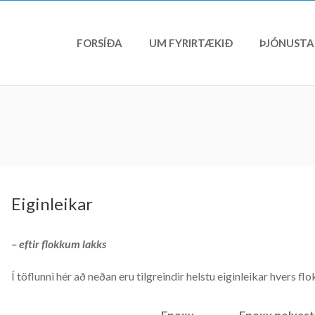
FORSÍÐA
UM FYRIRTÆKIÐ
ÞJÓNUSTA
Eiginleikar
– eftir flokkum lakks
Í töflunni hér að neðan eru tilgreindir helstu eiginleikar hvers flo
Epoxy
Epoxy polyest