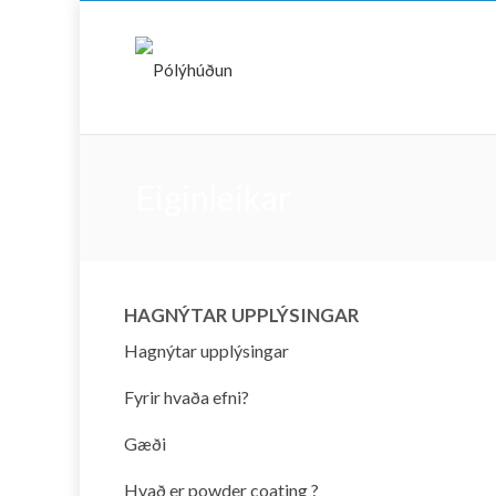
Eiginleikar
HAGNÝTAR UPPLÝSINGAR
Hagnýtar upplýsingar
Fyrir hvaða efni?
Gæði
Hvað er powder coating ?