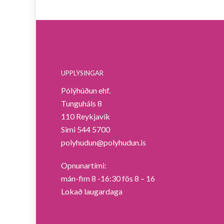
UPPLÝSINGAR
Pólýhúðun ehf.
Tunguháls 8
110 Reykjavík
Simi 544 5700
polyhudun@polyhudun.is
Opnunartími:
mán-fim 8 -16:30 fös 8 – 16
Lokað laugardaga