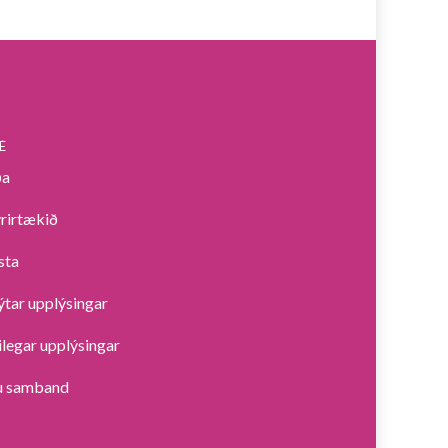
É
ða
rirtækið
sta
tar upplýsingar
legar upplýsingar
u samband