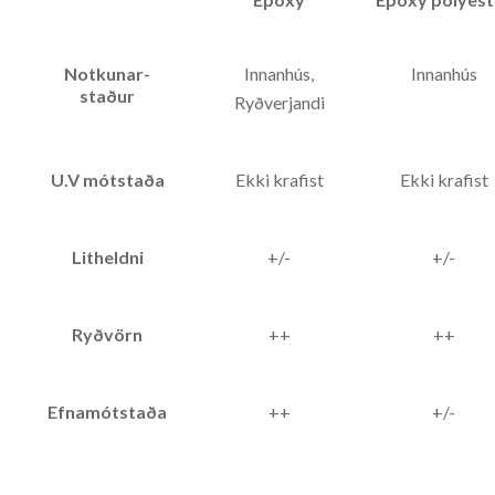
Notkunar-
Innanhús,
Innanhús
staður
Ryðverjandi
U.V mótstaða
Ekki krafist
Ekki krafist
Litheldni
+/-
+/-
Ryðvörn
++
++
Efnamótstaða
++
+/-