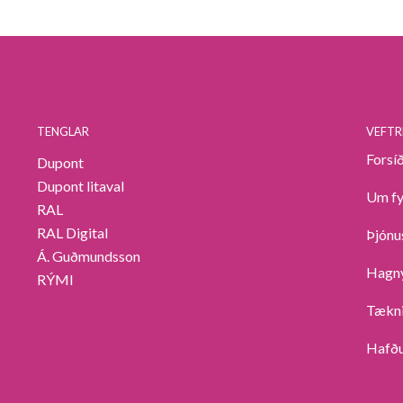
TENGLAR
VEFTR
Forsí
Dupont
Dupont litaval
Um fy
RAL
RAL Digital
Þjónu
Á. Guðmundsson
Hagný
RÝMI
Tækni
Hafð