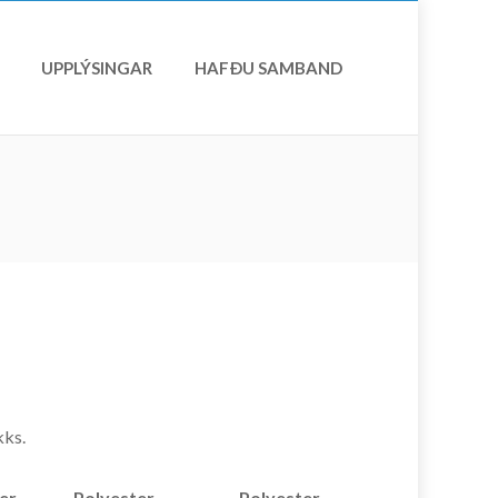
UPPLÝSINGAR
HAFÐU SAMBAND
kks.
er
Polyester
Polyester